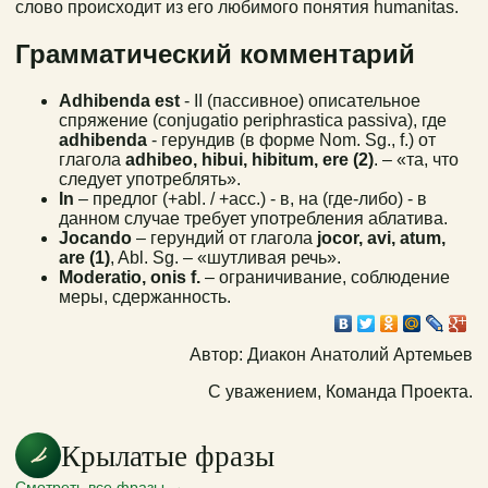
слово происходит из его любимого понятия humanitas.
Грамматический комментарий
Adhibenda est
- II (пассивное) описательное
спряжение (conjugatio periphrastica passiva), где
adhibenda
- герундив (в форме Nom. Sg., f.) от
глагола
adhibeo, hibui, hibitum, ere (2)
. – «та, что
следует употреблять».
In
– предлог (+abl. / +acc.) - в, на (где-либо) - в
данном случае требует употребления аблатива.
Jocando
– герундий от глагола
jocor, avi, atum,
are (1)
, Abl. Sg. – «шутливая речь».
Moderatio, onis f.
– ограничивание, соблюдение
меры, сдержанность.
Автор: Диакон Анатолий Артемьев
С уважением, Команда Проекта.
Крылатые фразы
Смотреть все фразы →