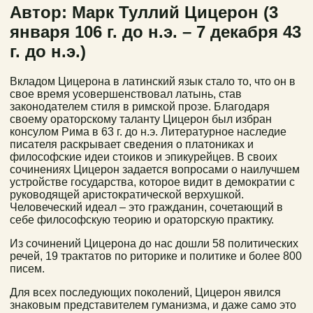
Автор: Марк Туллий Цицерон (3
января 106 г. до н.э. – 7 декабря 43
г. до н.э.)
Вкладом Цицерона в латинский язык стало то, что он в
свое время усовершенствовал латынь, став
законодателем стиля в римской прозе. Благодаря
своему ораторскому таланту Цицерон был избран
консулом Рима в 63 г. до н.э. Литературное наследие
писателя раскрывает сведения о платониках и
философские идеи стоиков и эпикурейцев. В своих
сочинениях Цицерон задается вопросами о наилучшем
устройстве государства, которое видит в демократии с
руководящей аристократической верхушкой.
Человеческий идеал – это гражданин, сочетающий в
себе философскую теорию и ораторскую практику.
Из сочинений Цицерона до нас дошли 58 политических
речей, 19 трактатов по риторике и политике и более 800
писем.
Для всех последующих поколений, Цицерон явился
знаковым представителем гуманизма, и даже само это